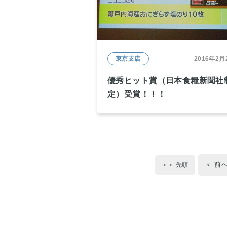
東京支店
2016年2月
優秀ヒット賞（日本食糧新聞社
定）受賞！！！
＜ 前
＜＜ 先頭