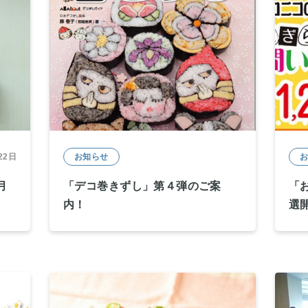
22日
お知らせ
月
「デコ巻きずし」第４弾のご案
「
内！
選