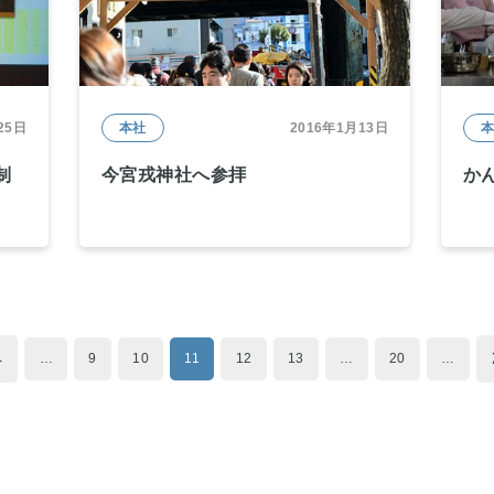
25日
本社
2016年1月13日
制
今宮戎神社へ参拝
か
へ
…
9
10
11
12
13
…
20
…