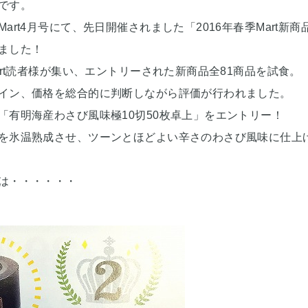
です。
art4月号にて、先日開催されました「2016年春季Mart新
ました！
art読者様が集い、エントリーされた新商品全81商品を試食。
イン、価格を総合的に判断しながら評価が行われました。
「有明海産わさび風味極10切50枚卓上」をエントリー！
を氷温熟成させ、ツーンとほどよい辛さのわさび風味に仕上
は・・・・・・