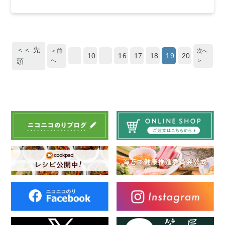
＜＜ 先
＜ 前
次へ
…
10
…
16
17
18
19
20
へ
＞
頭