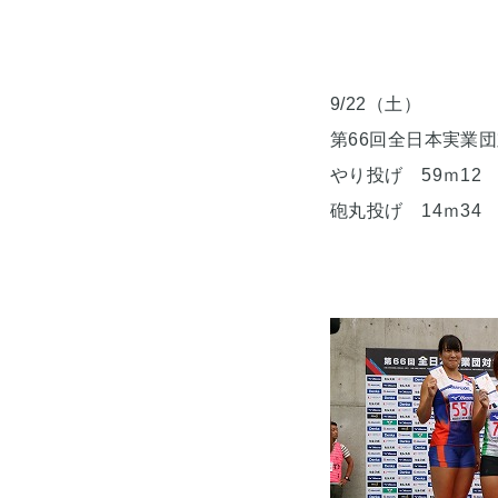
9/22（土）
第66回全日本実業
やり投げ 59ｍ12
砲丸投げ 14ｍ34