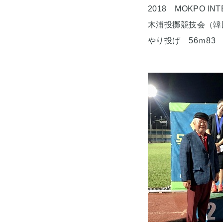
2018 MOKPO INT
木浦投擲競技会（韓
やり投げ 56ｍ83