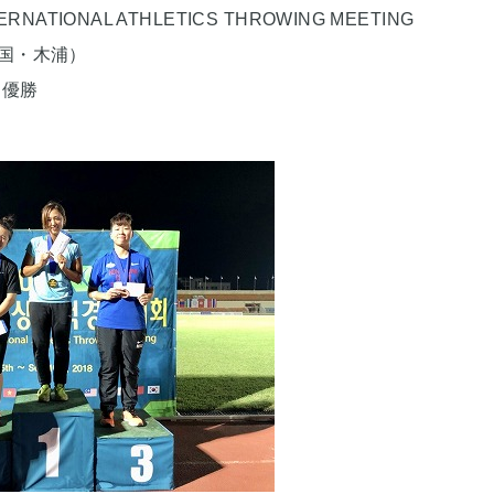
ERNATIONAL ATHLETICS THROWING MEETING
国・木浦）
 優勝