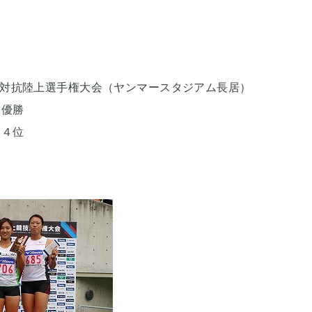
団対抗陸上選手権大会（ヤンマースタジアム長居）
 優勝
 ４位