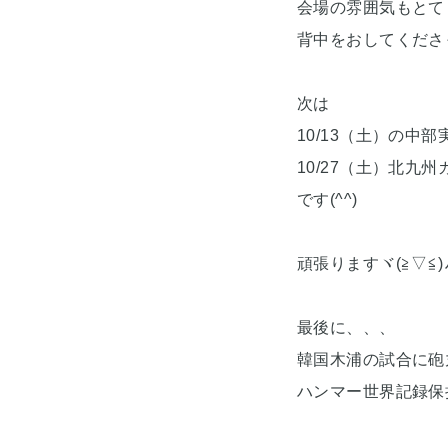
会場の雰囲気もとて
背中をおしてくださ
次は
10/13（土）の中部
10/27（土）北九
です(^^)
頑張りますヾ(≧▽≦)
最後に、、、
韓国木浦の試合に砲
ハンマー世界記録保