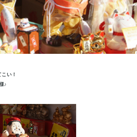
てこい！
様♪