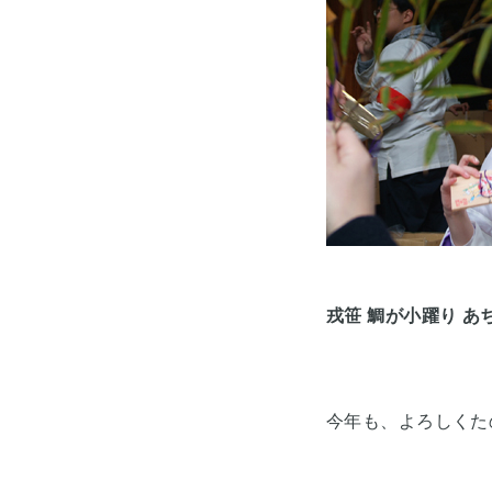
戎笹 鯛が小躍り 
今年も、よろしくた